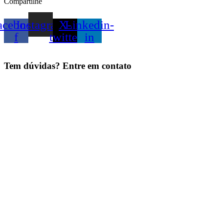
Compartilhe
acebook-
Instagram
X-
Linkedin-
f
twitter
in
Tem dúvidas? Entre em contato