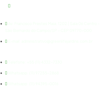
Endereço:
Av. Francisco Prestes Maia, 1202 | Sala 06 Centro -
São Bernardo do Campo/SP – CEP 09770-000
E-mail: administrativo@greenlifejardins.com.br
Contato
Telefone: +55 (11) 4332-7330
Whatsapp: (11) 97255-2868
Whatsapp: (11) 94395-0016
©Greenlife Jardins. Todos