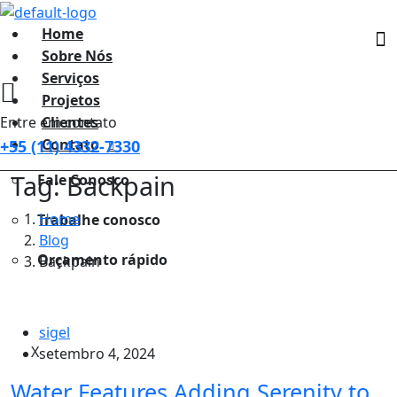
Home
Sobre Nós
Serviços
Projetos
Entre em contato
Clientes
Contato
+55 (11) 4332-7330
Tag: Backpain
Fale Conosco
Home
Trabalhe conosco
Blog
Orçamento rápido
Backpain
sigel
X
setembro 4, 2024
Water Features Adding Serenity to